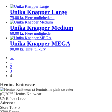
Unika Knapper Large
75,00
kr.
Flere muligheder...
Unika Knapper Medium
60,00
kr.
Flere muligheder...
Unika Knapper MEGA
90,00
kr.
Tilføj til kurv
←
1
2
3
4
Henius Knitwear
(C)2025 Henius Knitwear
CVR 40881360
Adresse:
Store Torv 5
3700 Rønne