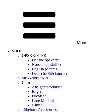
Menu
SHOP
OPSKRIFTER
Danske opskrifter
Norske oppskrifter
English patterns
Deutsche Strickmuster
Strikkekits / Kits
Garn
Alle garnprodukter
Isager
Filcolana
Lane Mondial
Glitter
Tilbehør / Accessories