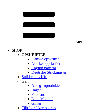
Menu
SHOP
OPSKRIFTER
Danske opskrifter
Norske oppskrifter
English patterns
Deutsche Strickmuster
Strikkekits / Kits
Garn
Alle garnprodukter
Isager
Filcolana
Lane Mondial
Glitter
Tilbehør / Accessories