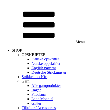
Menu
SHOP
OPSKRIFTER
Danske opskrifter
Norske oppskrifter
English patterns
Deutsche Strickmuster
Strikkekits / Kits
Garn
Alle garnprodukter
Isager
Filcolana
Lane Mondial
Glitter
Tilbehør / Accessories