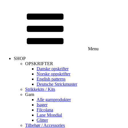
Menu
SHOP
OPSKRIFTER
Danske opskrifter
Norske oppskrifter
English patterns
Deutsche Strickmuster
Strikkekits / Kits
Garn
Alle garnprodukter
Isager
Filcolana
Lane Mondial
Glitter
Tilbehør / Accessories