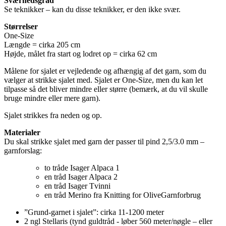
Sværhedsgrad
Se teknikker – kan du disse teknikker, er den ikke svær.
Størrelser
One-Size
Længde = cirka 205 cm
Højde, målet fra start og lodret op = cirka 62 cm
Målene for sjalet er vejledende og afhængig af det garn, som du
vælger at strikke sjalet med. Sjalet er One-Size, men du kan let
tilpasse så det bliver mindre eller større (bemærk, at du vil skulle
bruge mindre eller mere garn).
Sjalet strikkes fra neden og op.
Materialer
Du skal strikke sjalet med garn der passer til pind 2,5/3.0 mm –
garnforslag:
to tråde Isager Alpaca 1
en tråd Isager Alpaca 2
en tråd Isager Tvinni
en tråd Merino fra Knitting for OliveGarnforbrug
”Grund-garnet i sjalet”: cirka 11-1200 meter
2 ngl Stellaris (tynd guldtråd - løber 560 meter/nøgle – eller