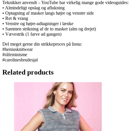
Teknikker anvendt – YouTube har virkelig mange gode videoguides:
• Almindeligt opslag og aflukning
• Optagning af masker langs højre og venstre side
• Ret & vrang
• Venstre og højre-udtagninger i lænke
• Sammen strikning af de to masker (alm og drejet)
• Vævestrik (1 farve ad gangen)
Del meget gerne din strikkeproces på Insta:
#heniusknitwear
#råfeminisme
#carolinesbrudesjal
Related products