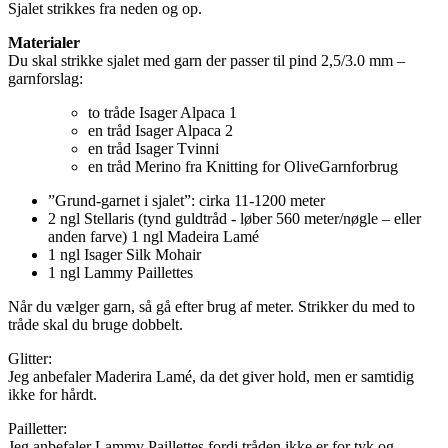
Sjalet strikkes fra neden og op.
Materialer
Du skal strikke sjalet med garn der passer til pind 2,5/3.0 mm –
garnforslag:
to tråde Isager Alpaca 1
en tråd Isager Alpaca 2
en tråd Isager Tvinni
en tråd Merino fra Knitting for OliveGarnforbrug
”Grund-garnet i sjalet”: cirka 11-1200 meter
2 ngl Stellaris (tynd guldtråd - løber 560 meter/nøgle – eller
anden farve) 1 ngl Madeira Lamé
1 ngl Isager Silk Mohair
1 ngl Lammy Paillettes
Når du vælger garn, så gå efter brug af meter. Strikker du med to
tråde skal du bruge dobbelt.
Glitter:
Jeg anbefaler Maderira Lamé, da det giver hold, men er samtidig
ikke for hårdt.
Pailletter:
Jeg anbefaler Lammy Paillettes fordi tråden ikke er for tyk og