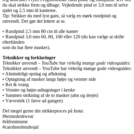
du skal strikke frem og tilbage. Vejledende pind er 3,0 mm til selve
sjalet og 2,5 mm til kanterne.
Tip: Strikker du med lyst garn, så vælg en mørk rundpind og
omvendt. Det gør det lettere at se.
• Rundpind 2,5 mm 80 cm til alle kanter
• Rundpind 3,0 mm 60, 80, 100 eller 120 (du kan vælge at skifte
efterhånden
som du har flere masker).
Teknikker og forklaringer
Teknikker anvendt – YouTube har virkelig mange gode videoguides:
Teknikker anvendt – YouTube har virkelig mange gode videoguides:
• Almindeligt opslag og aflukning
• Optagning af masker langs højre og venstre side
• Ret & vrang
• Venstre og højre-udtagninger i lænke
• Sammen strikning af de to masker (alm og drejet)
• Vævestrik (1 farve ad gangen)
Del meget gerne din strikkeproces på Insta:
#heniusknitwear
#råfeminisme
#carolinesbrudesjal