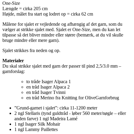
One-Size
Længde = cirka 205 cm
Højde, målet fra start og lodret op = cirka 62 cm
Målene for sjalet er vejledende og afhængig af det garn, som du
vælger at strikke sjalet med. Sjalet er One-Size, men du kan let
tilpasse så det bliver mindre eller større (bemærk, at du vil skulle
bruge mindre eller mere garn).
Sjalet strikkes fra neden og op.
Materialer
Du skal strikke sjalet med garn der passer til pind 2,5/3.0 mm –
garnforslag:
to tråde Isager Alpaca 1
en tråd Isager Alpaca 2
en tråd Isager Tvinni
en tråd Merino fra Knitting for OliveGarnforbrug
”Grund-garnet i sjalet”: cirka 11-1200 meter
2 ngl Stellaris (tynd guldtråd - løber 560 meter/nøgle – eller
anden farve) 1 ngl Madeira Lamé
1 ngl Isager Silk Mohair
1 ngl Lammy Paillettes