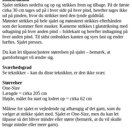
Sjalet strikkes nedefra og op og strikkes frem og tilbage. På de første
cirka 30 cm tages ud på i hver side på hver pind, herefter tages ikke
ud på pinden, hvor du strikker med den tynde guldtråd.
Mønster strikkes på hele sjalet og mønsteret strikkes efterhånden
som der kommer flere masker. Kanterne strikkes i glatstrikning med
udtagning på hver anden pind – foldekant og herefter indtagning på
hver anden pind. Til sidst ombukkes kanten og syes fast og ender
hæftes. Sjalet presses.
Du kan let tilpasse/justere størrelsen på sjalet – bemærk, at
garnforbruget vil ændre sig.
Sværhedsgrad
Se teknikker – kan du disse teknikker, er den ikke svær.
Størrelser
One-Size
Længde = cirka 205 cm
Højde, målet fra start og lodret op = cirka 62 cm
Målene for sjalet er vejledende og afhængig af det garn, som du
vælger at strikke sjalet med. Sjalet er One-Size, men du kan let
tilpasse så det bliver mindre eller større (bemærk, at du vil skulle
bruge mindre eller mere garn).