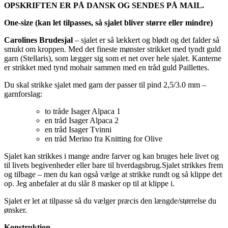
OPSKRIFTEN ER PÅ DANSK OG SENDES PÅ MAIL.
One-size (kan let tilpasses, så sjalet bliver større eller mindre)
Carolines Brudesjal
– sjalet er så lækkert og blødt og det falder så
smukt om kroppen. Med det fineste mønster strikket med tyndt guld
garn (Stellaris), som lægger sig som et net over hele sjalet. Kanterne
er strikket med tynd mohair sammen med en tråd guld Paillettes.
Du skal strikke sjalet med garn der passer til pind 2,5/3.0 mm –
garnforslag:
to tråde Isager Alpaca 1
en tråd Isager Alpaca 2
en tråd Isager Tvinni
en tråd Merino fra Knitting for Olive
Sjalet kan strikkes i mange andre farver og kan bruges hele livet og
til livets begivenheder eller bare til hverdagsbrug.Sjalet strikkes frem
og tilbage – men du kan også vælge at strikke rundt og så klippe det
op. Jeg anbefaler at du slår 8 masker op til at klippe i.
Sjalet er let at tilpasse så du vælger præcis den længde/størrelse du
ønsker.
Konstruktion