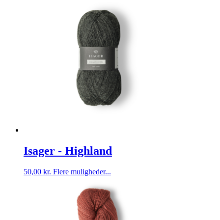
Isager - Highland
Dette
50,00
kr.
Flere muligheder...
vare
har
flere
varianter.
Mulighederne