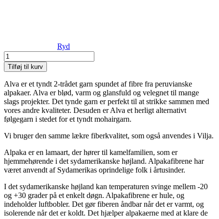
Ryd
Filcolana
-
Tilføj til kurv
Alva
antal
Alva er et tyndt 2-trådet garn spundet af fibre fra peruvianske
alpakaer. Alva er blød, varm og glansfuld og velegnet til mange
slags projekter. Det tynde garn er perfekt til at strikke sammen med
vores andre kvaliteter. Desuden er Alva et herligt alternativt
følgegarn i stedet for et tyndt mohairgarn.
Vi bruger den samme lækre fiberkvalitet, som også anvendes i Vilja.
Alpaka er en lamaart, der hører til kamelfamilien, som er
hjemmehørende i det sydamerikanske højland. Alpakafibrene har
været anvendt af Sydamerikas oprindelige folk i årtusinder.
I det sydamerikanske højland kan temperaturen svinge mellem -20
og +30 grader på et enkelt døgn. Alpakafibrene er hule, og
indeholder luftbobler. Det gør fiberen åndbar når det er varmt, og
isolerende når det er koldt. Det hjælper alpakaerne med at klare de