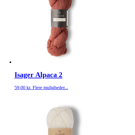
kan
vælges
på
varesiden
Isager Alpaca 2
59,00
kr.
Flere muligheder...