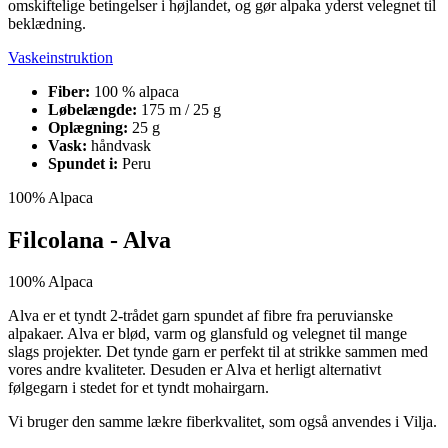
omskiftelige betingelser i højlandet, og gør alpaka yderst velegnet til
beklædning.
Vaskeinstruktion
Fiber:
100 % alpaca
Løbelængde:
175 m / 25 g
Oplægning:
25 g
Vask:
håndvask
Spundet i:
Peru
100% Alpaca
Filcolana - Alva
100% Alpaca
Alva er et tyndt 2-trådet garn spundet af fibre fra peruvianske
alpakaer. Alva er blød, varm og glansfuld og velegnet til mange
slags projekter. Det tynde garn er perfekt til at strikke sammen med
vores andre kvaliteter. Desuden er Alva et herligt alternativt
følgegarn i stedet for et tyndt mohairgarn.
Vi bruger den samme lækre fiberkvalitet, som også anvendes i Vilja.