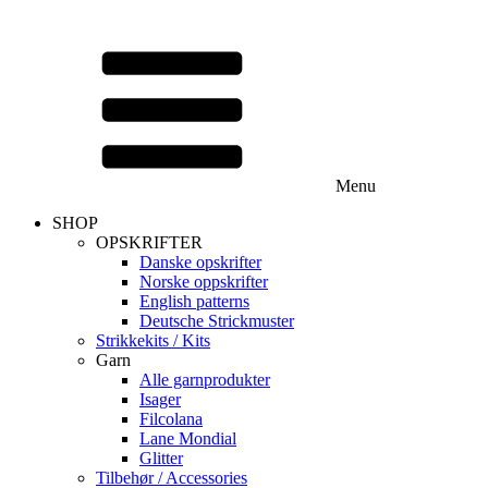
Menu
SHOP
OPSKRIFTER
Danske opskrifter
Norske oppskrifter
English patterns
Deutsche Strickmuster
Strikkekits / Kits
Garn
Alle garnprodukter
Isager
Filcolana
Lane Mondial
Glitter
Tilbehør / Accessories