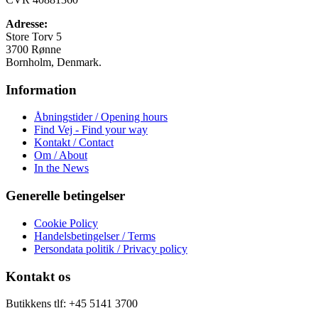
vælges
på
Adresse:
varesiden
Store Torv 5
3700 Rønne
Bornholm, Denmark.
Information
Åbningstider / Opening hours
Find Vej - Find your way
Kontakt / Contact
Om / About
In the News
Generelle betingelser
Cookie Policy
Handelsbetingelser / Terms
Persondata politik / Privacy policy
Kontakt os
Butikkens tlf: +45 5141 3700