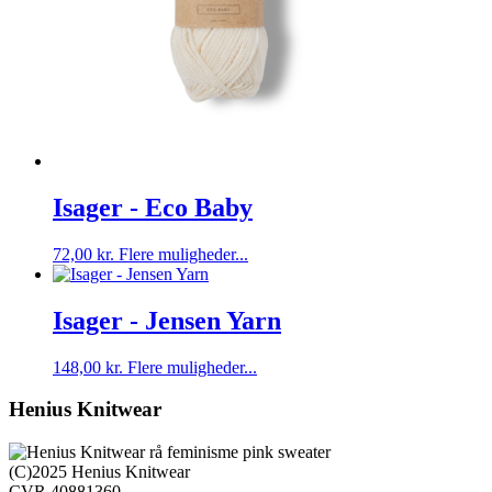
Isager - Eco Baby
Dette
72,00
kr.
Flere muligheder...
vare
har
flere
Isager - Jensen Yarn
varianter.
Mulighederne
Dette
148,00
kr.
Flere muligheder...
kan
vare
vælges
har
Henius Knitwear
på
flere
varesiden
varianter.
Mulighederne
(C)2025 Henius Knitwear
kan
CVR 40881360