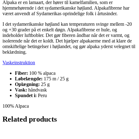
Alpaka er en lamaart, der hører til kamelfamilien, som er
hjemmehørende i det sydamerikanske højland. Alpakafibrene har
været anvendt af Sydamerikas oprindelige folk i årtusinder.
I det sydamerikanske højland kan temperaturen svinge mellem -20
og +30 grader på et enkelt døgn. Alpakafibrene er hule, og
indeholder luftbobler. Det gør fiberen åndbar når det er varmt, og
isolerende når det er koldt. Det hjælper alpakaerne med at klare de
omskiftelige betingelser i højlandet, og gør alpaka yderst velegnet til
beklædning.
Vaskeinstruktion
Fiber:
100 % alpaca
Løbelængde:
175 m / 25 g
Oplægning:
25 g
Vask:
håndvask
Spundet i:
Peru
100% Alpaca
Related products