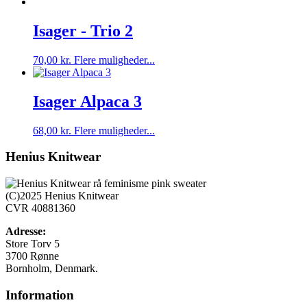
Isager - Trio 2
Dette
70,00
kr.
Flere muligheder...
vare
har
flere
Isager Alpaca 3
varianter.
Mulighederne
Dette
68,00
kr.
Flere muligheder...
kan
vare
vælges
har
Henius Knitwear
på
flere
varesiden
varianter.
Mulighederne
(C)2025 Henius Knitwear
kan
CVR 40881360
vælges
på
Adresse:
varesiden
Store Torv 5
3700 Rønne
Bornholm, Denmark.
Information