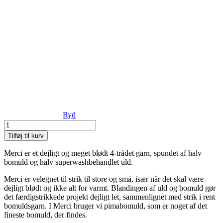
Ryd
Filcolana
-
Tilføj til kurv
Merci
antal
Merci er et dejligt og meget blødt 4-trådet garn, spundet af halv
bomuld og halv superwashbehandlet uld.
Merci er velegnet til strik til store og små, især når det skal være
dejligt blødt og ikke alt for varmt. Blandingen af uld og bomuld gør
det færdigstrikkede projekt dejligt let, sammenlignet med strik i rent
bomuldsgarn. I Merci bruger vi pimabomuld, som er noget af det
fineste bomuld, der findes.