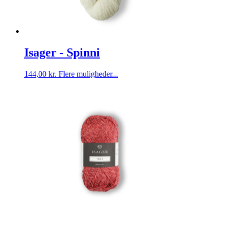
Isager - Spinni
Dette
144,00
kr.
Flere muligheder...
vare
har
flere
varianter.
Mulighederne
kan
vælges
på
varesiden