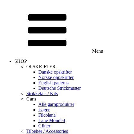
Menu
SHOP
OPSKRIFTER
Danske opskrifter
Norske oppskrifter
English patterns
Deutsche Strickmuster
Strikkekits / Kits
Garn
Alle garnprodukter
Isager
Filcolana
Lane Mondial
Glitter
Tilbehør / Accessories