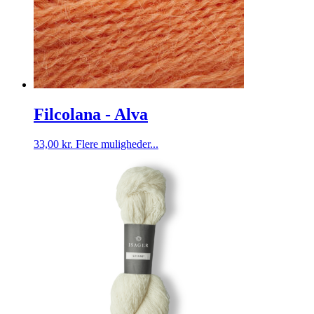
Filcolana - Alva
Dette
33,00
kr.
Flere muligheder...
vare
har
flere
varianter.
Mulighederne
kan
vælges
på
varesiden