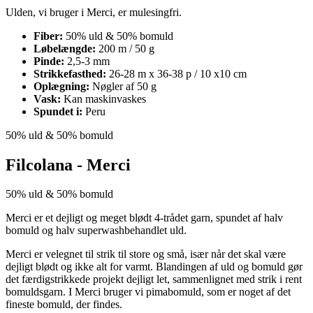
Ulden, vi bruger i Merci, er mulesingfri.
Fiber:
50% uld & 50% bomuld
Løbelængde:
200 m / 50 g
Pinde:
2,5-3 mm
Strikkefasthed:
26-28 m x 36-38 p / 10 x10 cm
Oplægning:
Nøgler af 50 g
Vask:
Kan maskinvaskes
Spundet i:
Peru
50% uld
& 50% bomuld
Filcolana - Merci
50% uld
& 50% bomuld
Merci er et dejligt og meget blødt 4-trådet garn, spundet af halv
bomuld og halv superwashbehandlet uld.
Merci er velegnet til strik til store og små, især når det skal være
dejligt blødt og ikke alt for varmt. Blandingen af uld og bomuld gør
det færdigstrikkede projekt dejligt let, sammenlignet med strik i rent
bomuldsgarn. I Merci bruger vi pimabomuld, som er noget af det
fineste bomuld, der findes.