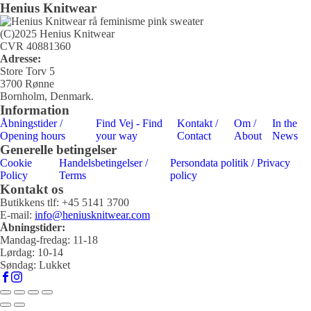
Mulighederne
Henius Knitwear
varesiden
har
kan
flere
vælges
varianter.
(C)2025 Henius Knitwear
på
Mulighederne
CVR 40881360
varesiden
kan
Adresse:
vælges
Store Torv 5
på
3700 Rønne
varesiden
Bornholm, Denmark.
Information
Åbningstider /
Find Vej - Find
Kontakt /
Om /
In the
Opening hours
your way
Contact
About
News
Generelle betingelser
Cookie
Handelsbetingelser /
Persondata politik / Privacy
Policy
Terms
policy
Kontakt os
Butikkens tlf: +45 5141 3700
E-mail:
info@heniusknitwear.com
Åbningstider:
Mandag-fredag: 11-18
Lørdag: 10-14
Søndag: Lukket