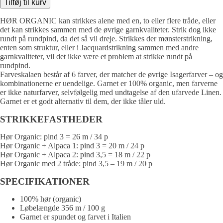
Tilføj til kurv
Hør
Organic
HØR ORGANIC kan strikkes alene med en, to eller flere tråde, eller
antal
det kan strikkes sammen med de øvrige garnkvaliteter. Strik dog ikke
rundt på rundpind, da det så vil dreje. Strikkes der mønsterstrikning,
enten som struktur, eller i Jacquardstrikning sammen med andre
garnkvaliteter, vil det ikke være et problem at strikke rundt på
rundpind.
Farveskalaen består af 6 farver, der matcher de øvrige Isagerfarver – og
kombinationerne er uendelige. Garnet er 100% organic, men farverne
er ikke naturfarver, selvfølgelig med undtagelse af den ufarvede Linen.
Garnet er et godt alternativ til dem, der ikke tåler uld.
STRIKKEFASTHEDER
Hør Organic: pind 3 = 26 m / 34 p
Hør Organic + Alpaca 1: pind 3 = 20 m / 24 p
Hør Organic + Alpaca 2: pind 3,5 = 18 m / 22 p
Hør Organic med 2 tråde: pind 3,5 – 19 m / 20 p
SPECIFIKATIONER
100% hør (organic)
Løbelængde 356 m / 100 g
Garnet er spundet og farvet i Italien