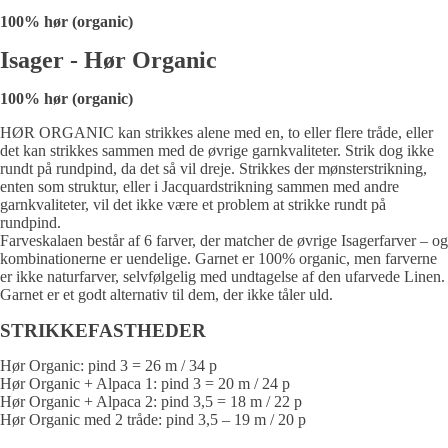
100% hør (organic)
Isager - Hør Organic
100% hør (organic)
HØR ORGANIC kan strikkes alene med en, to eller flere tråde, eller
det kan strikkes sammen med de øvrige garnkvaliteter. Strik dog ikke
rundt på rundpind, da det så vil dreje. Strikkes der mønsterstrikning,
enten som struktur, eller i Jacquardstrikning sammen med andre
garnkvaliteter, vil det ikke være et problem at strikke rundt på
rundpind.
Farveskalaen består af 6 farver, der matcher de øvrige Isagerfarver – og
kombinationerne er uendelige. Garnet er 100% organic, men farverne
er ikke naturfarver, selvfølgelig med undtagelse af den ufarvede Linen.
Garnet er et godt alternativ til dem, der ikke tåler uld.
STRIKKEFASTHEDER
Hør Organic: pind 3 = 26 m / 34 p
Hør Organic + Alpaca 1: pind 3 = 20 m / 24 p
Hør Organic + Alpaca 2: pind 3,5 = 18 m / 22 p
Hør Organic med 2 tråde: pind 3,5 – 19 m / 20 p