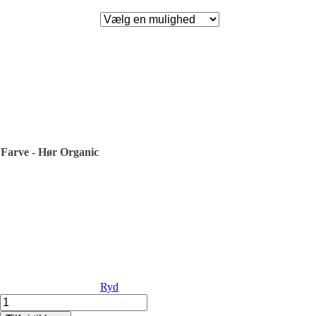
Farve - Hør Organic
Ryd
Isager
-