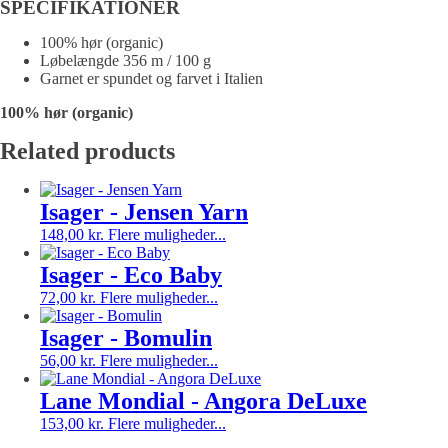
SPECIFIKATIONER
100% hør (organic)
Løbelængde 356 m / 100 g
Garnet er spundet og farvet i Italien
100% hør (organic)
Related products
Isager - Jensen Yarn
Dette
148,00
kr.
Flere muligheder...
vare
har
Isager - Eco Baby
flere
Dette
72,00
kr.
Flere muligheder...
varianter.
vare
Mulighederne
har
Isager - Bomulin
kan
flere
Dette
vælges
56,00
kr.
Flere muligheder...
varianter.
vare
på
Mulighederne
har
varesiden
Lane Mondial - Angora DeLuxe
kan
flere
vælges
Dette
153,00
kr.
Flere muligheder...
varianter.
på
vare