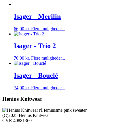
Isager - Merilin
Dette
66,00
kr.
Flere muligheder...
vare
har
flere
Isager - Trio 2
varianter.
Mulighederne
Dette
70,00
kr.
Flere muligheder...
kan
vare
vælges
har
på
flere
Isager - Bouclé
varesiden
varianter.
Mulighederne
Dette
74,00
kr.
Flere muligheder...
kan
vare
vælges
har
Henius Knitwear
på
flere
varesiden
varianter.
Mulighederne
(C)2025 Henius Knitwear
kan
CVR 40881360
vælges
på