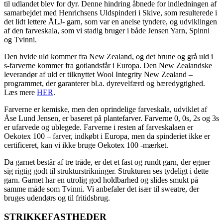
til udlandet blev for dyr. Denne hindring åbnede for indledningen af
samarbejdet med Henrichsens Uldspinderi i Skive, som resulterede i
det lidt lettere ÅLJ- garn, som var en anelse tyndere, og udviklingen
af den farveskala, som vi stadig bruger i både Jensen Yarn, Spinni
og Tvinni.
Den hvide uld kommer fra New Zealand, og det brune og grå uld i
s-farverne kommer fra gotlandsfår i Europa. Den New Zealandske
leverandør af uld er tilknyttet Wool Integrity New Zealand –
programmet, der garanterer bl.a. dyrevelfærd og bæredygtighed.
Læs mere
HER
.
Farverne er kemiske, men den oprindelige farveskala, udviklet af
Åse Lund Jensen, er baseret på plantefarver. Farverne 0, 0s, 2s og 3s
er ufarvede og ublegede. Farverne i resten af farveskalaen er
Oekotex 100 – farver, indkøbt i Europa, men da spinderiet ikke er
certificeret, kan vi ikke bruge Oekotex 100 -mærket.
Da garnet består af tre tråde, er det et fast og rundt garn, der egner
sig rigtig godt til strukturstrikninger. Strukturen ses tydeligt i dette
garn. Garnet har en utrolig god holdbarhed og slides smukt på
samme måde som Tvinni. Vi anbefaler det især til sweatre, der
bruges udendørs og til fritidsbrug.
STRIKKEFASTHEDER