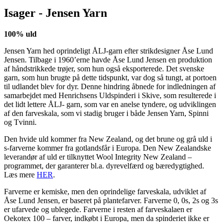
Isager - Jensen Yarn
100% uld
Jensen Yarn hed oprindeligt ÅLJ-garn efter strikdesigner Åse Lund
Jensen. Tilbage i 1960’erne havde Åse Lund Jensen en produktion
af håndstrikkede trøjer, som hun også eksporterede. Det svenske
garn, som hun brugte på dette tidspunkt, var dog så tungt, at portoen
til udlandet blev for dyr. Denne hindring åbnede for indledningen af
samarbejdet med Henrichsens Uldspinderi i Skive, som resulterede i
det lidt lettere ÅLJ- garn, som var en anelse tyndere, og udviklingen
af den farveskala, som vi stadig bruger i både Jensen Yarn, Spinni
og Tvinni.
Den hvide uld kommer fra New Zealand, og det brune og grå uld i
s-farverne kommer fra gotlandsfår i Europa. Den New Zealandske
leverandør af uld er tilknyttet Wool Integrity New Zealand –
programmet, der garanterer bl.a. dyrevelfærd og bæredygtighed.
Læs mere
HER
.
Farverne er kemiske, men den oprindelige farveskala, udviklet af
Åse Lund Jensen, er baseret på plantefarver. Farverne 0, 0s, 2s og 3s
er ufarvede og ublegede. Farverne i resten af farveskalaen er
Oekotex 100 – farver, indkøbt i Europa, men da spinderiet ikke er