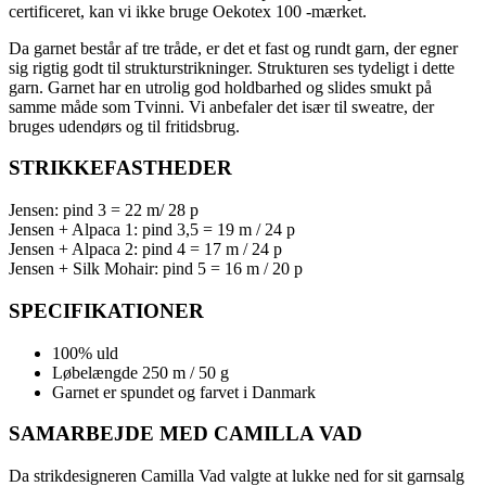
certificeret, kan vi ikke bruge Oekotex 100 -mærket.
Da garnet består af tre tråde, er det et fast og rundt garn, der egner
sig rigtig godt til strukturstrikninger. Strukturen ses tydeligt i dette
garn. Garnet har en utrolig god holdbarhed og slides smukt på
samme måde som Tvinni. Vi anbefaler det især til sweatre, der
bruges udendørs og til fritidsbrug.
STRIKKEFASTHEDER
Jensen: pind 3 = 22 m/ 28 p
Jensen + Alpaca 1: pind 3,5 = 19 m / 24 p
Jensen + Alpaca 2: pind 4 = 17 m / 24 p
Jensen + Silk Mohair: pind 5 = 16 m / 20 p
SPECIFIKATIONER
100% uld
Løbelængde 250 m / 50 g
Garnet er spundet og farvet i Danmark
SAMARBEJDE MED CAMILLA VAD
Da strikdesigneren Camilla Vad valgte at lukke ned for sit garnsalg