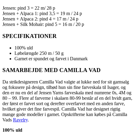
Jensen: pind 3 = 22 m/ 28 p
Jensen + Alpaca 1: pind 3,5 = 19 m / 24 p
Jensen + Alpaca 2: pind 4 = 17 m / 24 p
Jensen + Silk Mohair: pind 5 = 16 m / 20 p
SPECIFIKATIONER
100% uld
Løbelængde 250 m / 50 g
Garnet er spundet og farvet i Danmark
SAMARBEJDE MED CAMILLA VAD
Da strikdesigneren Camilla Vad valgte at lukke ned for sit garnsalg
og fokusere på design, tilbød hun sin fine farveskala til Isager, og
den er nu en del af Jensen Yarns farveskala med numrene 0s, 4M og
80 – 99. Flere af farverne i skalaen 80-99 består af en del hvidt garn,
der først er farvet sort og derefter overfarvet med en anden farve,
hvilket giver det fine farvespil. Camilla Vad har designet rigtig
mange gode modeller i garnet. Opskrifterne kan købes på Camilla
Vads
Ravelry
.
100% uld