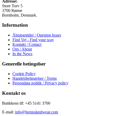
Adresse:
varesiden
Store Torv 5
3700 Rønne
Bornholm, Denmark.
Information
Åbningstider / Opening hours
Find Vej - Find your way
Kontakt / Contact
Om / About
In the News
Generelle betingelser
Cookie Policy
Handelsbetingelser / Terms
Persondata politik / Privacy policy
Kontakt os
Butikkens tlf: +45 5141 3700
E-mail:
info@heniusknitwear.com