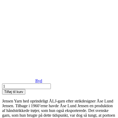
Ryd
Isager
-
Tilføj til kurv
Jensen
Yarn
Jensen Yarn hed oprindeligt ÅLJ-garn efter strikdesigner Åse Lund
antal
Jensen. Tilbage i 1960’erne havde Åse Lund Jensen en produktion
af håndstrikkede trøjer, som hun også eksporterede. Det svenske
garn, som hun brugte på dette tidspunkt, var dog så tungt, at portoen