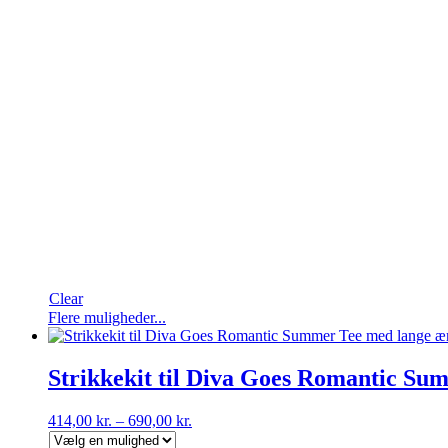
Clear
Dette
Flere muligheder...
vare
har
flere
Strikkekit til Diva Goes Romantic S
varianter.
Mulighederne
414,00
kr.
–
690,00
kr.
kan
vælges