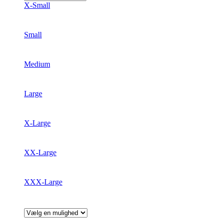
X-Small
på
varesiden
Small
Medium
Large
X-Large
XX-Large
XXX-Large