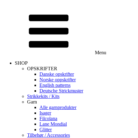
Menu
SHOP
OPSKRIFTER
Danske opskrifter
Norske oppskrifter
English patterns
Deutsche Strickmuster
Strikkekits / Kits
Garn
Alle garnprodukter
Isager
Filcolana
Lane Mondial
Glitter
Tilbehør / Accessories