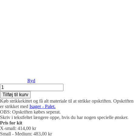
Ryd
Strikkekit
til
Tilføj til kurv
Diva
Køb strikkekittet og få alt materiale til at strikke opskriften. Opskriften
Goes
er strikket med
Isager - Palet.
Romantic
OBS: Opskriften købes seperat.
Summer
Skriv i tekstfeltet længere oppe, hvis du har nogen specielle ønsker.
Tee
Pris for kit
med
X-small: 414,00 kr
lange
Small - Medium: 483,00 kr
ærmer