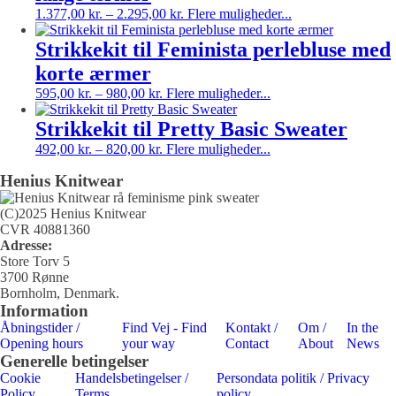
Mulighederne
Dette
1.377,00
kr.
–
2.295,00
kr.
Flere muligheder...
kan
vare
vælges
har
Strikkekit til Feminista perlebluse med
på
flere
korte ærmer
varesiden
varianter.
Dette
Mulighederne
595,00
kr.
–
980,00
kr.
Flere muligheder...
vare
kan
har
vælges
Strikkekit til Pretty Basic Sweater
flere
på
Dette
492,00
kr.
–
820,00
kr.
Flere muligheder...
varianter.
varesiden
vare
Mulighederne
Henius Knitwear
har
kan
flere
vælges
varianter.
(C)2025 Henius Knitwear
på
Mulighederne
CVR 40881360
varesiden
kan
Adresse:
vælges
Store Torv 5
på
3700 Rønne
varesiden
Bornholm, Denmark.
Information
Åbningstider /
Find Vej - Find
Kontakt /
Om /
In the
Opening hours
your way
Contact
About
News
Generelle betingelser
Cookie
Handelsbetingelser /
Persondata politik / Privacy
Policy
Terms
policy