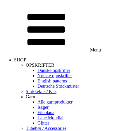
Menu
SHOP
OPSKRIFTER
Danske opskrifter
Norske oppskrifter
English patterns
Deutsche Strickmuster
Strikkekits / Kits
Garn
Alle garnprodukter
Isager
Filcolana
Lane Mondial
Glitter
Tilbehør / Accessories