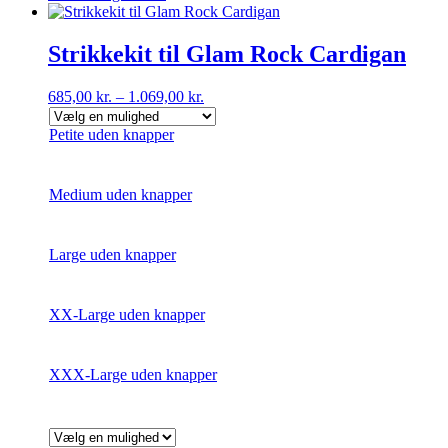
vare
har
flere
Strikkekit til Glam Rock Cardigan
varianter.
Mulighederne
685,00
kr.
–
1.069,00
kr.
kan
vælges
Petite uden knapper
på
varesiden
Medium uden knapper
Large uden knapper
XX-Large uden knapper
XXX-Large uden knapper