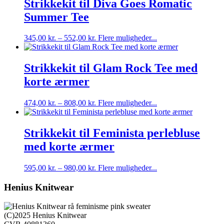
Strikkekit til Diva Goes Romatic
varianter.
Summer Tee
Mulighederne
kan
vælges
Dette
345,00
kr.
–
552,00
kr.
Flere muligheder...
på
vare
varesiden
har
flere
Strikkekit til Glam Rock Tee med
varianter.
korte ærmer
Mulighederne
kan
vælges
Dette
474,00
kr.
–
808,00
kr.
Flere muligheder...
på
vare
varesiden
har
flere
Strikkekit til Feminista perlebluse
varianter.
med korte ærmer
Mulighederne
kan
vælges
Dette
595,00
kr.
–
980,00
kr.
Flere muligheder...
på
vare
varesiden
har
Henius Knitwear
flere
varianter.
Mulighederne
(C)2025 Henius Knitwear
kan