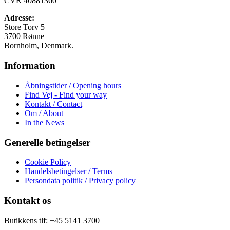
CVR 40881360
vælges
på
Adresse:
varesiden
Store Torv 5
3700 Rønne
Bornholm, Denmark.
Information
Åbningstider / Opening hours
Find Vej - Find your way
Kontakt / Contact
Om / About
In the News
Generelle betingelser
Cookie Policy
Handelsbetingelser / Terms
Persondata politik / Privacy policy
Kontakt os
Butikkens tlf: +45 5141 3700