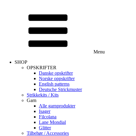
Menu
SHOP
OPSKRIFTER
Danske opskrifter
Norske oppskrifter
English patterns
Deutsche Strickmuster
Strikkekits / Kits
Garn
Alle garnprodukter
Isager
Filcolana
Lane Mondial
Glitter
Tilbehør / Accessories