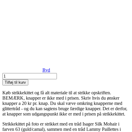
Ryd
Strikkekit
til
Tilføj til kurv
Glam
Rock
Køb strikkekittet og få alt materiale til at strikke opskriften.
Cardigan
BEMÆRK, knapper er ikke med i prisen. Skriv hvis du ønsker
antal
knapper a 20 kr pr. knap. Du skal væve omkring knapperne med
glittertråd - og du kan sagtens bruge færdige knapper. Det er derfor,
at knapper som udgangspunkt ikke er med i prisen på strikkekittet.
Strikkekittet på foto er strikket med en tråd Isager Silk Mohair i
farven 63 (guld/camal), sammen med en tråd Lammy Paillettes i