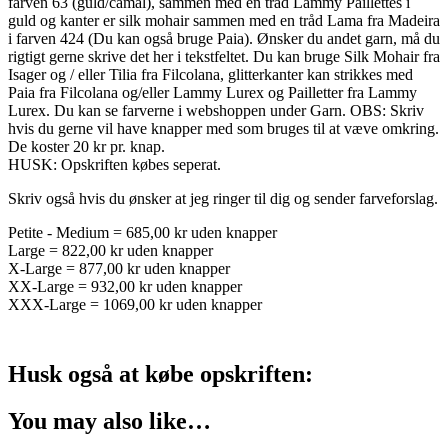
farven 63 (guld/camal), sammen med en tråd Lammy Paillettes i
guld og kanter er silk mohair sammen med en tråd Lama fra Madeira
i farven 424 (Du kan også bruge Paia). Ønsker du andet garn, må du
rigtigt gerne skrive det her i tekstfeltet. Du kan bruge Silk Mohair fra
Isager og / eller Tilia fra Filcolana, glitterkanter kan strikkes med
Paia fra Filcolana og/eller Lammy Lurex og Pailletter fra Lammy
Lurex. Du kan se farverne i webshoppen under Garn. OBS: Skriv
hvis du gerne vil have knapper med som bruges til at væve omkring.
De koster 20 kr pr. knap.
HUSK: Opskriften købes seperat.
Skriv også hvis du ønsker at jeg ringer til dig og sender farveforslag.
Petite - Medium = 685,00 kr uden knapper
Large = 822,00 kr uden knapper
X-Large = 877,00 kr uden knapper
XX-Large = 932,00 kr uden knapper
XXX-Large = 1069,00 kr uden knapper
Husk også at købe opskriften:
You may also like…