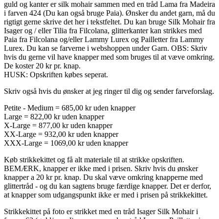
guld og kanter er silk mohair sammen med en tråd Lama fra Madeira
i farven 424 (Du kan også bruge Paia). Ønsker du andet garn, må du
rigtigt gerne skrive det her i tekstfeltet. Du kan bruge Silk Mohair fra
Isager og / eller Tilia fra Filcolana, glitterkanter kan strikkes med
Paia fra Filcolana og/eller Lammy Lurex og Pailletter fra Lammy
Lurex. Du kan se farverne i webshoppen under Garn. OBS: Skriv
hvis du gerne vil have knapper med som bruges til at væve omkring.
De koster 20 kr pr. knap.
HUSK: Opskriften købes seperat.
Skriv også hvis du ønsker at jeg ringer til dig og sender farveforslag.
Petite - Medium = 685,00 kr uden knapper
Large = 822,00 kr uden knapper
X-Large = 877,00 kr uden knapper
XX-Large = 932,00 kr uden knapper
XXX-Large = 1069,00 kr uden knapper
Køb strikkekittet og få alt materiale til at strikke opskriften.
BEMÆRK, knapper er ikke med i prisen. Skriv hvis du ønsker
knapper a 20 kr pr. knap. Du skal væve omkring knapperne med
glittertråd - og du kan sagtens bruge færdige knapper. Det er derfor,
at knapper som udgangspunkt ikke er med i prisen på strikkekittet.
Strikkekittet på foto er strikket med en tråd Isager Silk Mohair i