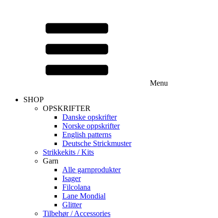
Menu
SHOP
OPSKRIFTER
Danske opskrifter
Norske oppskrifter
English patterns
Deutsche Strickmuster
Strikkekits / Kits
Garn
Alle garnprodukter
Isager
Filcolana
Lane Mondial
Glitter
Tilbehør / Accessories