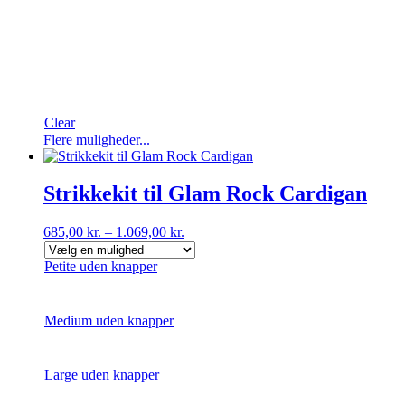
Clear
Dette
Flere muligheder...
vare
har
flere
Strikkekit til Glam Rock Cardigan
varianter.
Mulighederne
685,00
kr.
–
1.069,00
kr.
kan
vælges
Petite uden knapper
på
varesiden
Medium uden knapper
Large uden knapper