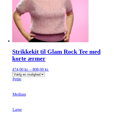
varesiden
Strikkekit til Glam Rock Tee med
korte ærmer
474,00
kr.
–
808,00
kr.
Petite
Medium
Large