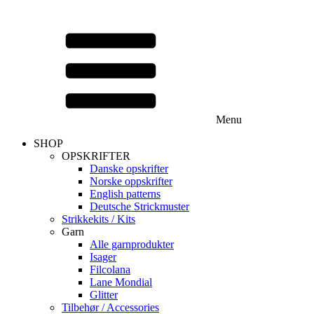
Menu
SHOP
OPSKRIFTER
Danske opskrifter
Norske oppskrifter
English patterns
Deutsche Strickmuster
Strikkekits / Kits
Garn
Alle garnprodukter
Isager
Filcolana
Lane Mondial
Glitter
Tilbehør / Accessories