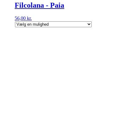
Filcolana - Paia
56,00
kr.