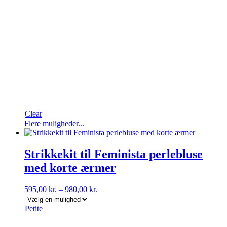
Clear
Dette
Flere muligheder...
vare
har
flere
Strikkekit til Feminista perlebluse
varianter.
med korte ærmer
Mulighederne
kan
vælges
595,00
kr.
–
980,00
kr.
på
varesiden
Petite