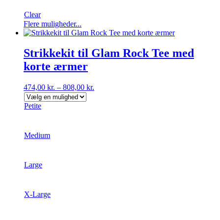
Clear
Dette
Flere muligheder...
vare
har
flere
Strikkekit til Glam Rock Tee med
varianter.
korte ærmer
Mulighederne
kan
vælges
474,00
kr.
–
808,00
kr.
på
varesiden
Petite
Medium
Large
X-Large