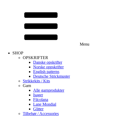
Menu
SHOP
OPSKRIFTER
Danske opskrifter
Norske oppskrifter
English patterns
Deutsche Strickmuster
Strikkekits / Kits
Garn
Alle garnprodukter
Isager
Filcolana
Lane Mondial
Glitter
Tilbehør / Accessories