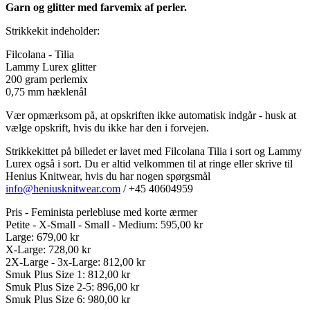
Garn og glitter med farvemix af perler.
Strikkekit indeholder:
Filcolana - Tilia
Lammy Lurex glitter
200 gram perlemix
0,75 mm hæklenål
Vær opmærksom på, at opskriften ikke automatisk indgår - husk at
vælge opskrift, hvis du ikke har den i forvejen.
Strikkekittet på billedet er lavet med Filcolana Tilia i sort og Lammy
Lurex også i sort. Du er altid velkommen til at ringe eller skrive til
Henius Knitwear, hvis du har nogen spørgsmål
info@heniusknitwear.com
/ +45 40604959
Pris - Feminista perlebluse med korte ærmer
Petite - X-Small - Small - Medium: 595,00 kr
Large: 679,00 kr
X-Large: 728,00 kr
2X-Large - 3x-Large: 812,00 kr
Smuk Plus Size 1: 812,00 kr
Smuk Plus Size 2-5: 896,00 kr
Smuk Plus Size 6: 980,00 kr