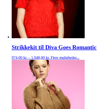
Strikkekit til Diva Goes Romantic
Dette
974,00
kr.
–
1.948,00
kr.
Flere muligheder...
vare
har
flere
varianter.
Mulighederne
kan
vælges
på
varesiden