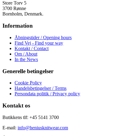
varesiden
Store Torv 5
3700 Rønne
Bornholm, Denmark.
Information
Åbningstider / Opening hours
Find Vej - Find your way
Kontakt / Contact
Om / About
In the News
Generelle betingelser
Cookie Policy
Handelsbetingelser / Terms
Persondata politik / Privacy policy
Kontakt os
Butikkens tlf: +45 5141 3700
E-mail:
info@heniusknitwear.com