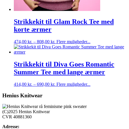
Strikkekit til Glam Rock Tee med
korte ærmer
Dette
474,00
kr.
–
808,00
kr.
Flere muligheder...
vare
har
flere
varianter.
Strikkekit til Diva Goes Romantic
Mulighederne
Summer Tee med lange ærmer
kan
vælges
på
Dette
414,00
kr.
–
690,00
kr.
Flere muligheder...
varesiden
vare
har
Henius Knitwear
flere
varianter.
Mulighederne
(C)2025 Henius Knitwear
kan
CVR 40881360
vælges
på
Adresse: