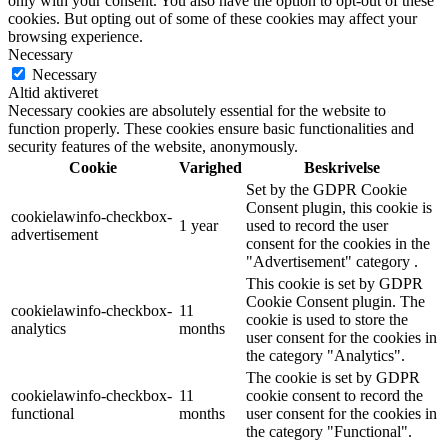
only with your consent. You also have the option to opt-out of these
cookies. But opting out of some of these cookies may affect your
browsing experience.
Necessary
Necessary
Altid aktiveret
Necessary cookies are absolutely essential for the website to
function properly. These cookies ensure basic functionalities and
security features of the website, anonymously.
Cookie
Varighed
Beskrivelse
Set by the GDPR Cookie
Consent plugin, this cookie is
cookielawinfo-checkbox-
1 year
used to record the user
advertisement
consent for the cookies in the
"Advertisement" category .
This cookie is set by GDPR
Cookie Consent plugin. The
cookielawinfo-checkbox-
11
cookie is used to store the
analytics
months
user consent for the cookies in
the category "Analytics".
The cookie is set by GDPR
cookielawinfo-checkbox-
11
cookie consent to record the
functional
months
user consent for the cookies in
the category "Functional".