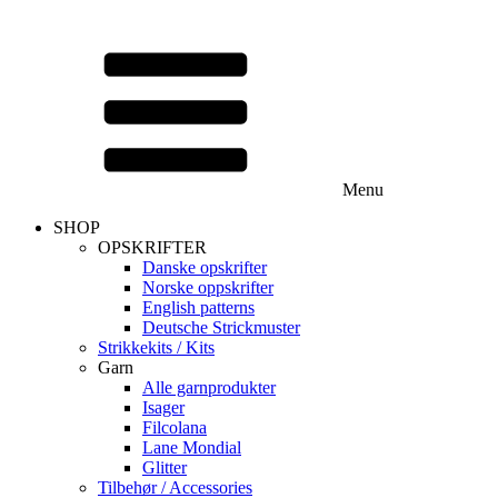
Menu
SHOP
OPSKRIFTER
Danske opskrifter
Norske oppskrifter
English patterns
Deutsche Strickmuster
Strikkekits / Kits
Garn
Alle garnprodukter
Isager
Filcolana
Lane Mondial
Glitter
Tilbehør / Accessories