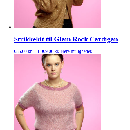
Strikkekit til Glam Rock Cardigan
Dette
685,00
kr.
–
1.069,00
kr.
Flere muligheder...
vare
har
flere
varianter.
Mulighederne
kan
vælges
på
varesiden