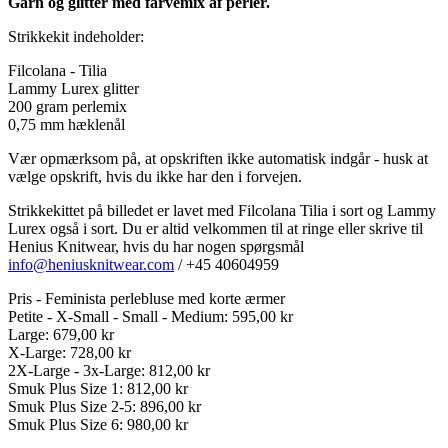
Garn og glitter med farvemix af perler.
med
korte
Strikkekit indeholder:
ærmer
antal
Filcolana - Tilia
Lammy Lurex glitter
200 gram perlemix
0,75 mm hæklenål
Vær opmærksom på, at opskriften ikke automatisk indgår - husk at
vælge opskrift, hvis du ikke har den i forvejen.
Strikkekittet på billedet er lavet med Filcolana Tilia i sort og Lammy
Lurex også i sort. Du er altid velkommen til at ringe eller skrive til
Henius Knitwear, hvis du har nogen spørgsmål
info@heniusknitwear.com
/ +45 40604959
Pris - Feminista perlebluse med korte ærmer
Petite - X-Small - Small - Medium: 595,00 kr
Large: 679,00 kr
X-Large: 728,00 kr
2X-Large - 3x-Large: 812,00 kr
Smuk Plus Size 1: 812,00 kr
Smuk Plus Size 2-5: 896,00 kr
Smuk Plus Size 6: 980,00 kr