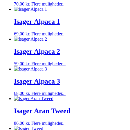
Dette
70,00
kr.
Flere muligheder...
kan
vare
vælges
har
på
flere
Isager Alpaca 1
varesiden
varianter.
Mulighederne
69,00
kr.
Flere muligheder...
kan
vælges
på
Isager Alpaca 2
varesiden
59,00
kr.
Flere muligheder...
Isager Alpaca 3
Dette
68,00
kr.
Flere muligheder...
vare
har
flere
Isager Aran Tweed
varianter.
Mulighederne
Dette
86,00
kr.
Flere muligheder...
kan
vare
vælges