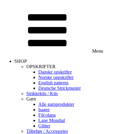
Menu
SHOP
OPSKRIFTER
Danske opskrifter
Norske oppskrifter
English patterns
Deutsche Strickmuster
Strikkekits / Kits
Garn
Alle garnprodukter
Isager
Filcolana
Lane Mondial
Glitter
Tilbehør / Accessories