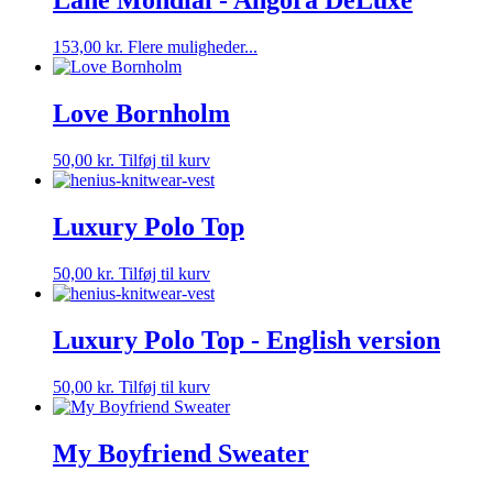
Lane Mondial - Angora DeLuxe
varianter.
Mulighederne
Dette
153,00
kr.
Flere muligheder...
kan
vare
vælges
har
på
flere
Love Bornholm
varesiden
varianter.
Mulighederne
50,00
kr.
Tilføj til kurv
kan
vælges
på
Luxury Polo Top
varesiden
50,00
kr.
Tilføj til kurv
Luxury Polo Top - English version
50,00
kr.
Tilføj til kurv
My Boyfriend Sweater