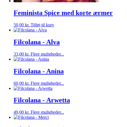
Feminista Spice med korte ærmer
50,00
kr.
Tilføj til kurv
Filcolana - Alva
Dette
33,00
kr.
Flere muligheder...
vare
har
flere
Filcolana - Anina
varianter.
Mulighederne
Dette
60,00
kr.
Flere muligheder...
kan
vare
vælges
har
på
flere
Filcolana - Arwetta
varesiden
varianter.
Mulighederne
Dette
49,00
kr.
Flere muligheder...
kan
vare
vælges
har
på