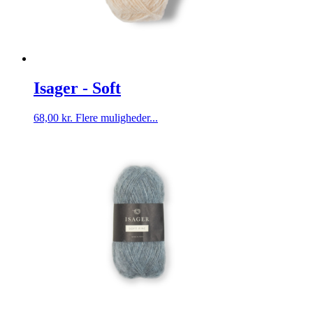
Isager - Soft
Dette
68,00
kr.
Flere muligheder...
vare
har
flere
varianter.
Mulighederne
kan
vælges
på
varesiden