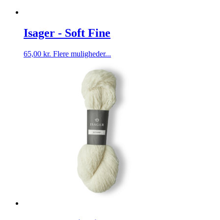
Isager - Soft Fine
Dette
65,00
kr.
Flere muligheder...
vare
har
flere
varianter.
Mulighederne
kan
vælges
på
varesiden