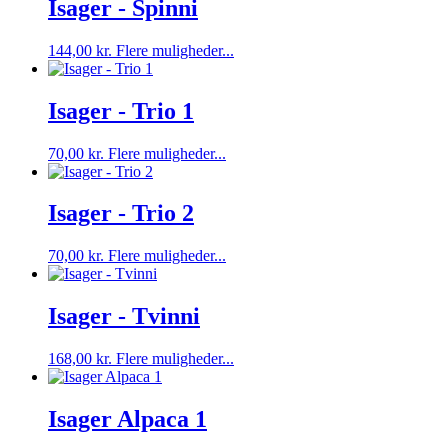
Isager - Spinni
Dette
144,00
kr.
Flere muligheder...
vare
har
flere
Isager - Trio 1
varianter.
Mulighederne
Dette
70,00
kr.
Flere muligheder...
kan
vare
vælges
har
på
flere
Isager - Trio 2
varesiden
varianter.
Mulighederne
Dette
70,00
kr.
Flere muligheder...
kan
vare
vælges
har
på
flere
Isager - Tvinni
varesiden
varianter.
Mulighederne
Dette
168,00
kr.
Flere muligheder...
kan
vare
vælges
har
på
flere
Isager Alpaca 1
varesiden
varianter.
Mulighederne