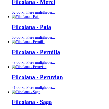
flere
Filcolana - Merci
varesiden
varianter.
Mulighederne
Dette
62,00
kr.
Flere muligheder...
kan
vare
vælges
har
på
flere
Filcolana - Paia
varesiden
varianter.
Mulighederne
56,00
kr.
Flere muligheder...
kan
vælges
på
Filcolana - Pernilla
varesiden
Dette
43,00
kr.
Flere muligheder...
vare
har
flere
Filcolana - Peruvian
varianter.
Mulighederne
Dette
41,00
kr.
Flere muligheder...
kan
vare
vælges
har
på
flere
Filcolana - Saga
varesiden
varianter.