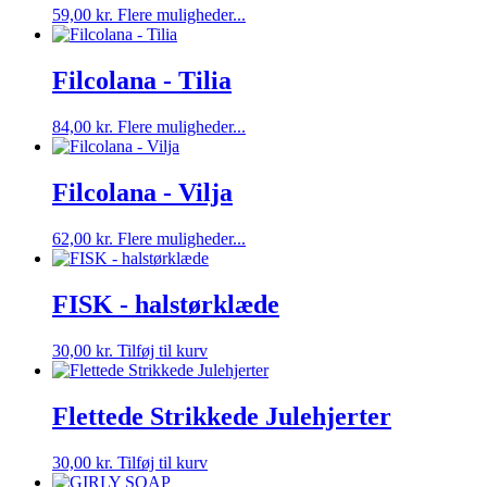
Mulighederne
Dette
59,00
kr.
Flere muligheder...
kan
vare
vælges
har
på
flere
Filcolana - Tilia
varesiden
varianter.
Mulighederne
Dette
84,00
kr.
Flere muligheder...
kan
vare
vælges
har
på
flere
Filcolana - Vilja
varesiden
varianter.
Mulighederne
Dette
62,00
kr.
Flere muligheder...
kan
vare
vælges
har
på
flere
FISK - halstørklæde
varesiden
varianter.
Mulighederne
30,00
kr.
Tilføj til kurv
kan
vælges
på
Flettede Strikkede Julehjerter
varesiden
30,00
kr.
Tilføj til kurv