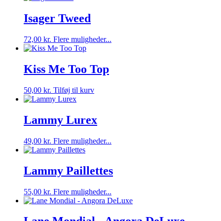
har
på
flere
Isager Tweed
varesiden
varianter.
Mulighederne
Dette
72,00
kr.
Flere muligheder...
kan
vare
vælges
har
på
flere
Kiss Me Too Top
varesiden
varianter.
Mulighederne
50,00
kr.
Tilføj til kurv
kan
vælges
på
Lammy Lurex
varesiden
Dette
49,00
kr.
Flere muligheder...
vare
har
flere
Lammy Paillettes
varianter.
Mulighederne
Dette
55,00
kr.
Flere muligheder...
kan
vare
vælges
har
på
flere
varesiden