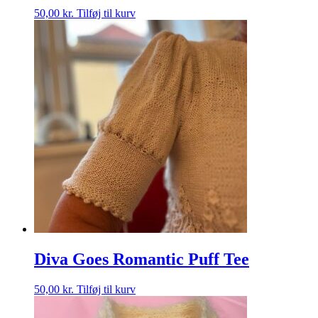
50,00
kr.
Tilføj til kurv
Diva Goes Romantic Puff Tee
50,00
kr.
Tilføj til kurv