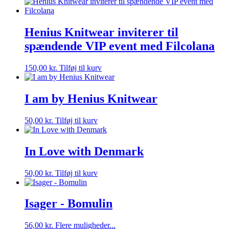
Henius Knitwear inviterer til
spændende VIP event med Filcolana
150,00
kr.
Tilføj til kurv
I am by Henius Knitwear
50,00
kr.
Tilføj til kurv
In Love with Denmark
50,00
kr.
Tilføj til kurv
Isager - Bomulin
Dette
56,00
kr.
Flere muligheder...